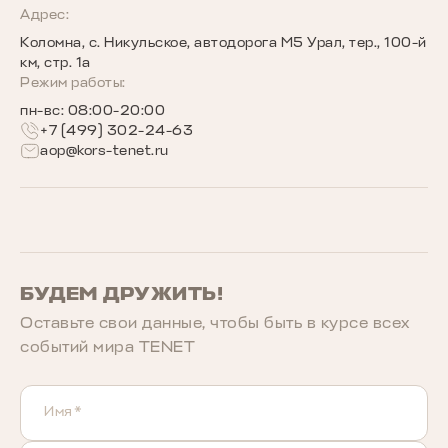
Программы страхования
Запись на сервис
Сообщество владельцев TENET
Адрес:
Коломна, с. Никульское, автодорога М5 Урал, тер., 100-й
Беговое сообщество TENET
км, стр. 1а
Режим работы:
пн-вс: 08:00-20:00
+7 (499) 302-24-63
aop@kors-tenet.ru
БУДЕМ ДРУЖИТЬ!
Оставьте свои данные, чтобы быть в курcе всех
событий мира TENET
Имя*