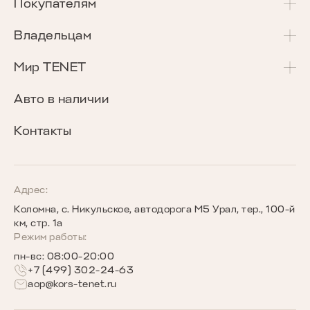
T4
Покупателям
T4L
Акции и спецпредложения
Владельцам
T7
Калькулятор Трейд-Ин
Сервисные акции
Мир TENET
T8
Сравнение комплектаций
Программа «Помощь в пути»
О бренде
Авто в наличии
Кредитные программы
Гарантия
Награды TENET
Контакты
TENET для бизнеса
Руководства по эксплуатации
Новости
Программы страхования
Запись на сервис
Сообщество владельцев TENET
Адрес:
Коломна, с. Никульское, автодорога М5 Урал, тер., 100-й
Беговое сообщество TENET
км, стр. 1а
Режим работы:
пн-вс: 08:00-20:00
+7 (499) 302-24-63
aop@kors-tenet.ru