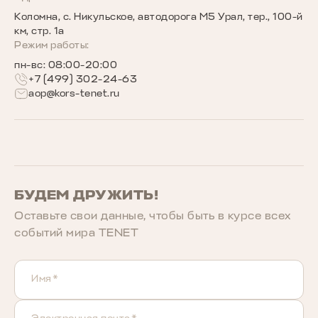
Коломна, с. Никульское, автодорога М5 Урал, тер., 100-й
Беговое сообщество TENET
км, стр. 1а
Режим работы:
пн-вс: 08:00-20:00
+7 (499) 302-24-63
aop@kors-tenet.ru
БУДЕМ ДРУЖИТЬ!
Оставьте свои данные, чтобы быть в курcе всех
событий мира TENET
Имя*