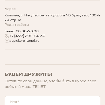
Программы страхования
Запись на сервис
Сообщество владельцев TENET
Адрес:
Коломна, с. Никульское, автодорога М5 Урал, тер., 100-й
Беговое сообщество TENET
км, стр. 1а
Режим работы:
пн-вс: 08:00-20:00
+7 (499) 302-24-63
aop@kors-tenet.ru
БУДЕМ ДРУЖИТЬ!
Оставьте свои данные, чтобы быть в курcе всех
событий мира TENET
Имя*