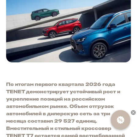
По итогам первого квартала 2026 года
TENET демонстрирует устойчивый рост и
укрепление позиций на российском
автомобильном рынке. Объем отгрузок
автомобилей в дилерскую сеть за три
месяца составил 29 527 единиц.
Вместительный и стильный кроссовер
TENET T7 остается самой востребованной