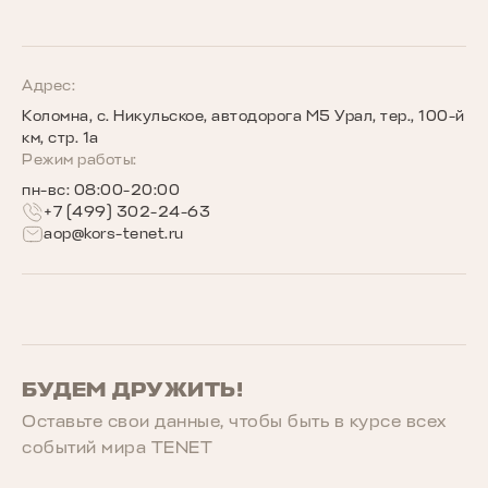
TENET для бизнеса
Руководства по эксплуатации
Новости
Программы страхования
Запись на сервис
Сообщество владельцев TENET
Адрес:
Коломна, с. Никульское, автодорога М5 Урал, тер., 100-й
Беговое сообщество TENET
км, стр. 1а
Режим работы:
пн-вс: 08:00-20:00
+7 (499) 302-24-63
aop@kors-tenet.ru
БУДЕМ ДРУЖИТЬ!
Оставьте свои данные, чтобы быть в курcе всех
событий мира TENET