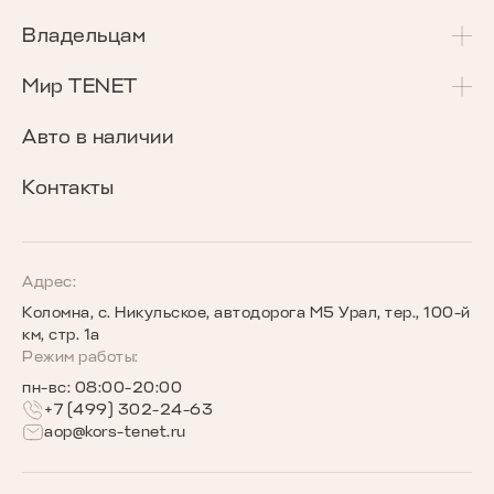
T4L
Акции и спецпредложения
Владельцам
T7
Калькулятор Трейд-Ин
Сервисные акции
Мир TENET
T8
Сравнение комплектаций
Программа «Помощь в пути»
О бренде
Авто в наличии
Кредитные программы
Гарантия
Награды TENET
Контакты
TENET для бизнеса
Руководства по эксплуатации
Новости
Программы страхования
Запись на сервис
Сообщество владельцев TENET
Адрес:
Коломна, с. Никульское, автодорога М5 Урал, тер., 100-й
Беговое сообщество TENET
км, стр. 1а
Режим работы:
пн-вс: 08:00-20:00
+7 (499) 302-24-63
aop@kors-tenet.ru