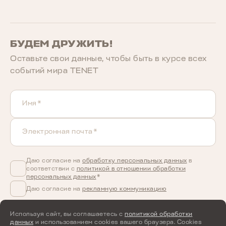
БУДЕМ ДРУЖИТЬ!
Оставьте свои данные, чтобы быть в курcе всех
событий мира TENET
Имя*
Электронная почта*
Даю согласие на
обработку персональных данных
в
соответствии с
политикой в отношении обработки
персональных данных
*
Даю согласие на
рекламную коммуникацию
Используя сайт, вы соглашаетесь с
политикой обработки
данных
и использованием cookies вашего браузера. Cookies
ПОДПИСАТЬСЯ