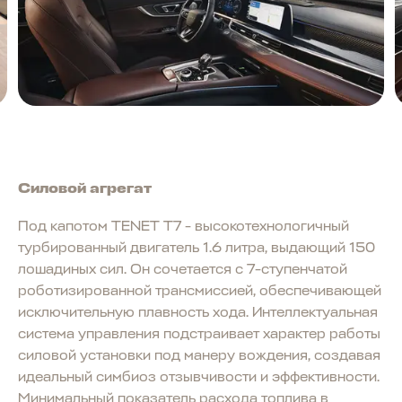
Силовой агрегат
Под капотом TENET T7 - высокотехнологичный
турбированный двигатель 1.6 литра, выдающий 150
лошадиных сил. Он сочетается с 7-ступенчатой
роботизированной трансмиссией, обеспечивающей
исключительную плавность хода. Интеллектуальная
система управления подстраивает характер работы
силовой установки под манеру вождения, создавая
идеальный симбиоз отзывчивости и эффективности.
Минимальный показатель расхода топлива в